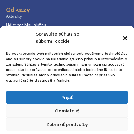
Odkazy
Aktuality
Nájsť sociálnu službu
KPSS
Spravujte súhlas so
súbormi cookie
Dokumenty
Kontakt
Na poskytovanie tých najlepších skúseností používame technológie,
ako sú súbory cookie na ukladanie a/alebo prístup k informáciám o
zariadení. Súhlas s týmito technológiami nám umožní spracovávať
Kontaktné údaje
údaje, ako je správanie pri prehliadaní alebo jedinečné ID na tejto
E-mail: komunitneplanovanie@trnava.sk
stránke. Nesúhlas alebo odvolanie súhlasu môže nepriaznivo
ovplyvniť určité vlastnosti a funkcie.
Tel. č.: +421 33 32 36 170
Adresa
Prijať
Mestský úrad v Trnave Trhová 3, 917 01
Odmietnúť
Zobraziť predvoľby
Copyright © odbor sociálnych vecí Mestského úradu v
Trnave