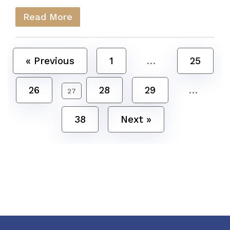
Read More
« Previous
1
…
25
26
28
29
…
27
38
Next »