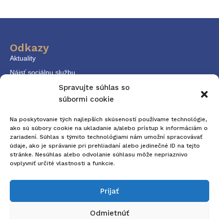
Odkazy
Aktuality
Nájsť sociálnu službu
KPSS
Spravujte súhlas so
súbormi cookie
Dokumenty
Kontakt
Na poskytovanie tých najlepších skúseností používame technológie,
ako sú súbory cookie na ukladanie a/alebo prístup k informáciám o
zariadení. Súhlas s týmito technológiami nám umožní spracovávať
Kontaktné údaje
údaje, ako je správanie pri prehliadaní alebo jedinečné ID na tejto
E-mail: komunitneplanovanie@trnava.sk
stránke. Nesúhlas alebo odvolanie súhlasu môže nepriaznivo
ovplyvniť určité vlastnosti a funkcie.
Tel. č.: +421 33 32 36 170
Adresa
Prijať
Mestský úrad v Trnave Trhová 3, 917 01
Odmietnúť