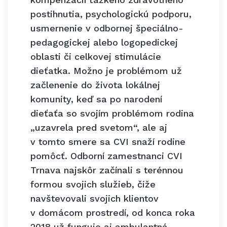
postihnutia, psychologickú podporu,
usmernenie v odbornej špeciálno-
pedagogickej alebo logopedickej
oblasti či celkovej stimulácie
dieťatka. Možno je problémom už
začlenenie do života lokálnej
komunity, keď sa po narodení
dieťaťa so svojím problémom rodina
„uzavrela pred svetom“, ale aj
v tomto smere sa CVI snaží rodine
pomôcť. Odborní zamestnanci CVI
Trnava najskôr začínali s terénnou
formou svojich služieb, čiže
navštevovali svojich klientov
v domácom prostredí, od konca roka
2018 už funguje aj ambulantná