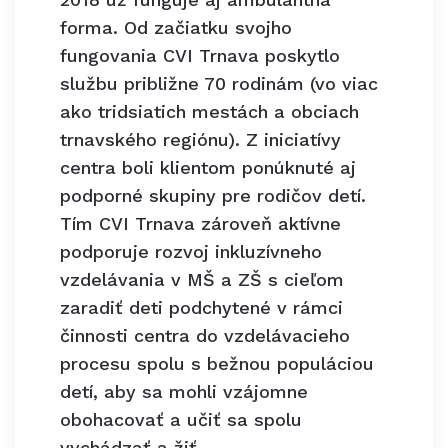
forma. Od začiatku svojho
fungovania CVI Trnava poskytlo
službu približne 70 rodinám (vo viac
ako tridsiatich mestách a obciach
trnavského regiónu). Z iniciatívy
centra boli klientom ponúknuté aj
podporné skupiny pre rodičov detí.
Tím CVI Trnava zároveň aktívne
podporuje rozvoj inkluzívneho
vzdelávania v MŠ a ZŠ s cieľom
zaradiť deti podchytené v rámci
činnosti centra do vzdelávacieho
procesu spolu s bežnou populáciou
detí, aby sa mohli vzájomne
obohacovať a učiť sa spolu
vychádzať a žiť.