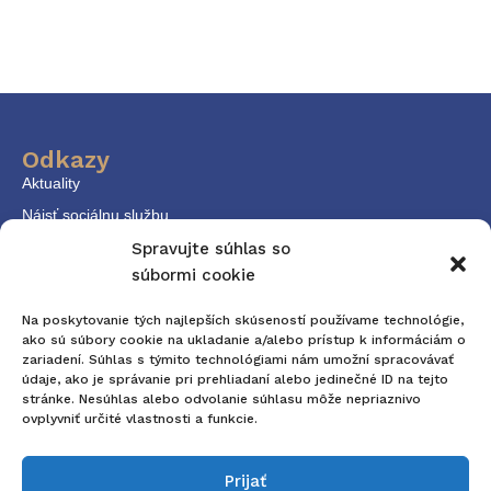
Odkazy
Aktuality
Nájsť sociálnu službu
KPSS
Spravujte súhlas so
súbormi cookie
Dokumenty
Kontakt
Na poskytovanie tých najlepších skúseností používame technológie,
ako sú súbory cookie na ukladanie a/alebo prístup k informáciám o
zariadení. Súhlas s týmito technológiami nám umožní spracovávať
Kontaktné údaje
údaje, ako je správanie pri prehliadaní alebo jedinečné ID na tejto
E-mail: komunitneplanovanie@trnava.sk
stránke. Nesúhlas alebo odvolanie súhlasu môže nepriaznivo
ovplyvniť určité vlastnosti a funkcie.
Tel. č.: +421 33 32 36 170
Adresa
Prijať