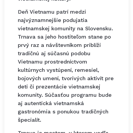
Deň Vietnamu patrí medzi
najvýznamnejšie podujatia
vietnamskej komunity na Slovensku.
Trnava sa jeho hostiteľom stane po
prvý raz a návštevníkom priblíži
tradičnú aj súčasnú podobu
Vietnamu prostredníctvom
kultúrnych vystúpení, remesiel,
bojových umení, tvorivých aktivít pre
deti či prezentácie vietnamskej
komunity. Súčasťou programu bude
aj autentická vietnamská
gastronómia s ponukou tradičných
špecialít.
Trnava je mestom, v ktorom vedľa