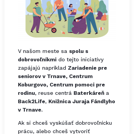
V našom meste sa
spolu s
dobrovoľníkmi
do tejto iniciatívy
zapájajú napríklad
Zariadenie pre
seniorov v Trnave, Centrum
Koburgovo, Centrum pomoci pre
rodinu
, reuse centrá
Baterkáreň
a
Back2Life
,
Knižnica Juraja Fándlyho
v Trnave
.
Ak si chceš vyskúšať dobrovoľnícku
prácu, alebo chceš vytvoriť