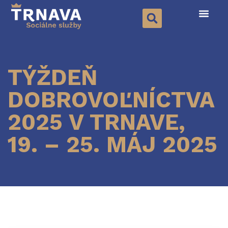
TÝŽDEŇ
DOBROVOĽNÍCTVA
2025 V TRNAVE,
19. – 25. MÁJ 2025