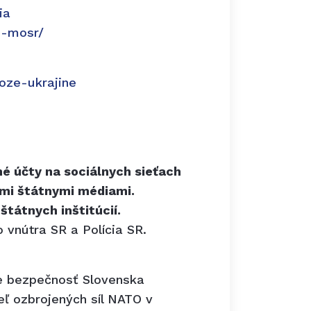
ia
s-mosr/
oze-ukrajine
é účty na sociálnych sieťach
ými štátnymi médiami.
štátnych inštitúcií.
 vnútra SR a Polícia SR.
je bezpečnosť Slovenska
eľ ozbrojených síl NATO v