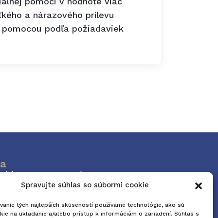
iálnej pomoci v hodnote viac
ľkého a nárazového prílevu
u pomocou podľa požiadaviek
a
ký úrad v Trnave Trhová 3, 917 01
Spravujte súhlas so súbormi cookie
vanie tých najlepších skúseností používame technológie, ako sú
ie na ukladanie a/alebo prístup k informáciám o zariadení. Súhlas s