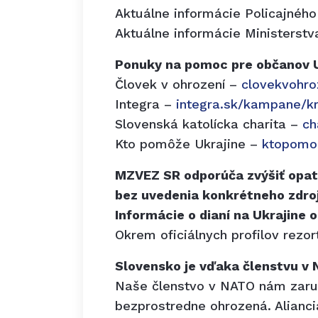
Aktuálne informácie Policajnéh
Aktuálne informácie Ministerst
Ponuky na pomoc pre občanov Uk
Človek v ohrození –
clovekvohro
Integra –
integra.sk/kampane/kr
Slovenská katolícka charita –
ch
Kto pomôže Ukrajine –
ktopomoz
MZVEZ SR odporúča zvýšiť opatr
bez uvedenia konkrétneho zdro
Informácie o dianí na Ukrajine 
Okrem oficiálnych profilov rezor
Slovensko je vďaka členstvu v 
Naše členstvo v NATO nám zaruč
bezprostredne ohrozená. Alianci