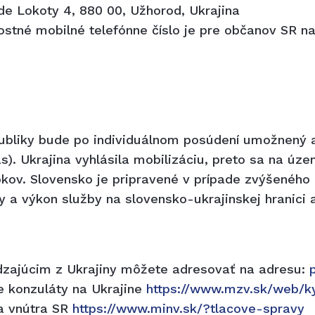
e Lokoty 4, 880 00, Užhorod, Ukrajina
ostné mobilné telefónne číslo je pre občanov SR n
ubliky bude po individuálnom posúdení umožnený 
s). Ukrajina vyhlásila mobilizáciu, preto sa na úz
kov. Slovensko je pripravené v prípade zvýšeného p
y a výkon služby na slovensko-ukrajinskej hranici 
.
zajúcim z Ukrajiny môžete adresovať na adresu:
e konzuláty na Ukrajine
https://www.mzv.sk/web/k
va vnútra SR
https://www.minv.sk/?tlacove-spravy