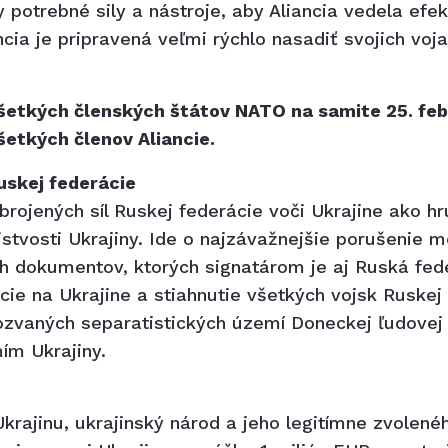
y potrebné sily a nástroje, aby Aliancia vedela efek
ncia je pripravená veľmi rýchlo nasadiť svojich vo
všetkých členských štátov NATO na samite 25. febr
šetkých členov Aliancie.
uskej federácie
rojených síl Ruskej federácie voči Ukrajine ako 
istvosti Ukrajiny. Ide o najzávažnejšie porušenie 
 dokumentov, ktorých signatárom je aj Ruská fed
ácie na Ukrajine a stiahnutie všetkých vojsk Ruske
ozvaných separatistických území Doneckej ľudovej 
ím Ukrajiny.
krajinu, ukrajinský národ a jeho legitímne zvolené