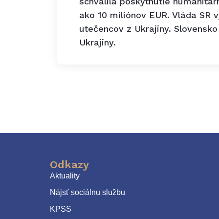
schválila poskytnutie humanitár
ako 10 miliónov EUR. Vláda SR v
utečencov z Ukrajiny. Slovensk
Ukrajiny.
Odkazy
Aktuality
Nájsť sociálnu službu
KPSS