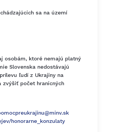
achádzajúcich sa na území
aj osobám, ktoré nemajú platný
emie Slovenska nedostávajú
rílevu ľudí z Ukrajiny na
a zvýšiť počet hranicných
pomocpreukrajinu@minv.sk
yjev/honorarne_konzulaty