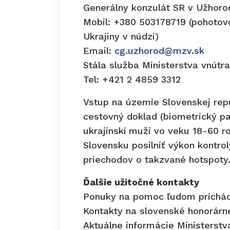
Generálny konzulát SR v Užhorod
Mobil: +380 503178719 (pohotov
Ukrajiny v núdzi)
Email:
cg.uzhorod@mzv.sk
Stála služba Ministerstva vnútra
Tel: +421 2 4859 3312
Vstup na územie Slovenskej rep
cestovný doklad (biometrický pa
ukrajinskí muži vo veku 18-60 ro
Slovensku posilniť výkon kontrol
priechodov o takzvané hotspoty
Ďalšie užitočné kontakty
Ponuky na pomoc ľudom prichád
Kontakty na slovenské honorárn
Aktuálne informácie Ministerst