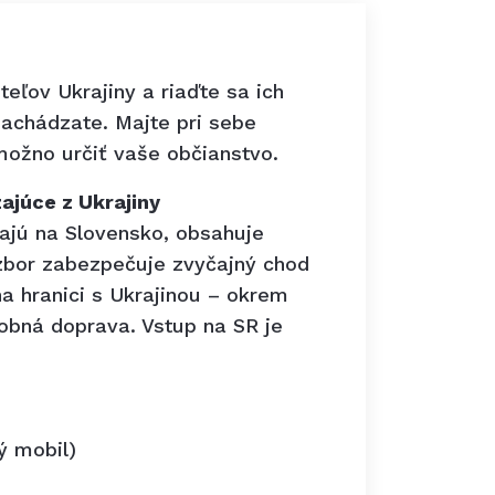
eľov Ukrajiny a riaďte sa ich
achádzate. Majte pri sebe
možno určiť vaše občianstvo.
ajúce z Ukrajiny
zajú na Slovensko, obsahuje
 zbor zabezpečuje zvyčajný chod
a hranici s Ukrajinou – okrem
obná doprava. Vstup na SR je
ý mobil)