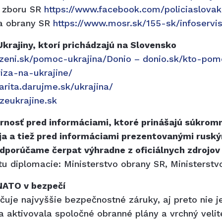
o zboru SR
https://www.facebook.com/policiaslovak
va obrany SR
https://www.mosr.sk/155-sk/infoservi
rajiny, ktorí prichádzajú na Slovensko
zeni.sk/pomoc-ukrajina/Donio – donio.sk/kto-pom
iza-na-ukrajine/
arita.darujme.sk/ukrajina/
eukrajine.sk
nosť pred informáciami, ktoré prinášajú súkromn
ja a tiež pred informáciami prezentovanými rusk
odporúčame čerpat výhradne z oficiálnych zdrojov 
tu diplomacie: Ministerstvo obrany SR, Ministerstvo
NATO v bezpečí
uje najvyššie bezpečnostné záruky, aj preto nie 
a aktivovala spoločné obranné plány a vrchný velit