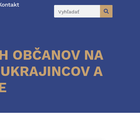
Kontakt
CH OBČANOV NA
 UKRAJINCOV A
E