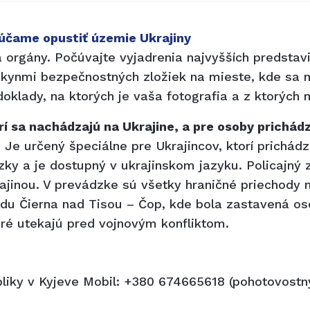
čame opustiť územie Ukrajiny
orgány. Počúvajte vyjadrenia najvyšších predstavit
kynmi bezpečnostných zložiek na mieste, kde sa n
oklady, na ktorých je vaša fotografia a z ktorých 
í sa nachádzajú na Ukrajine, a pre osoby prichádz
. Je určený špeciálne pre Ukrajincov, ktorí prichád
zky a je dostupný v ukrajinskom jazyku. Policajný
ajinou. V prevádzke sú všetky hraničné priechody n
odu Čierna nad Tisou – Čop, kde bola zastavená os
é utekajú pred vojnovým konfliktom.
bliky v Kyjeve Mobil: +380 674665618 (pohotovostn