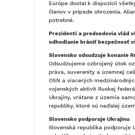
Európe dostal k dispozícii všetk
členov v prípade ohrozenia. Alia
potrebné.
Prezidenti a predsedovia vlád 
odhodlanie brániť bezpečnosť v
Slovensko odsudzuje konanie R
Odsudzujeme ozbrojený útok ozb
práva, suverenity a územnej cel
OSN a viacerých medzinárodných
vojenských aktivít Ruskej feder
Ukrajiny, vrátane z územia sam
republiky, ktoré sú naďalej územ
Slovensko podporuje Ukrajinu
Slovenská republika podporuje U