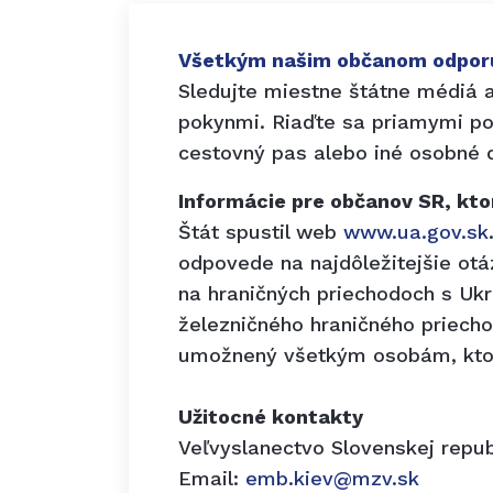
Všetkým našim občanom odporú
Sledujte miestne štátne médiá a 
pokynmi. Riaďte sa priamymi po
cestovný pas alebo iné osobné d
Informácie pre občanov SR, ktor
Štát spustil web
www.ua.gov.sk
odpovede na najdôležitejšie otá
na hraničných priechodoch s Ukr
železničného hraničného priech
umožnený všetkým osobám, ktor
Užitocné kontakty
Veľvyslanectvo Slovenskej repu
Email:
emb.kiev@mzv.sk