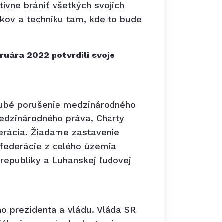
tívne brániť všetkých svojich
jakov a techniku tam, kde to bude
uára 2022 potvrdili svoje
hrubé porušenie medzinárodného
medzinárodného práva, Charty
erácia. Žiadame zastavenie
j federácie z celého územia
republiky a Luhanskej ľudovej
ho prezidenta a vládu. Vláda SR