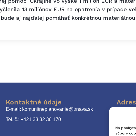
nej pomoci Ukrajine vo výške 1 milión EUR a mater
yčlenila 13 miliónov EUR na opatrenia v prípade ve
o bude aj najďalej pomáhať konkrétnou materiálno
Kontaktné údaje
Adres
E-mail: komunitneplanovanie@trnava.sk
Mests
Tel. č.: +421 33 32 36 170
Na poskyto
súbory cook