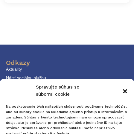
Odkazy
Aktuality
Nájsť sociálnu službu
KPSS
Spravujte súhlas so
súbormi cookie
Dokumenty
Kontakt
Na poskytovanie tých najlepších skúseností používame technológie,
ako sú súbory cookie na ukladanie a/alebo prístup k informáciám o
zariadení. Súhlas s týmito technológiami nám umožní spracovávať
Kontaktné údaje
údaje, ako je správanie pri prehliadaní alebo jedinečné ID na tejto
E-mail: komunitneplanovanie@trnava.sk
stránke. Nesúhlas alebo odvolanie súhlasu môže nepriaznivo
ovplyvniť určité vlastnosti a funkcie.