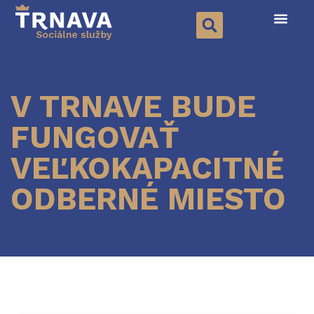
V TRNAVE BUDE
FUNGOVAŤ
VEĽKOKAPACITNÉ
ODBERNÉ MIESTO