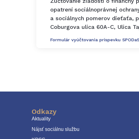
Zúčtovanie žiadosti o finančný
opatrení sociálnoprávnej ochra
a sociálnych pomerov dieťaťa, pr
Coburgova ulica 60A-C, Ulica Ta
Formulár vyúčtovania príspevku SPODa
Odkazy
Aktuality
Nájsť sociálnu službu