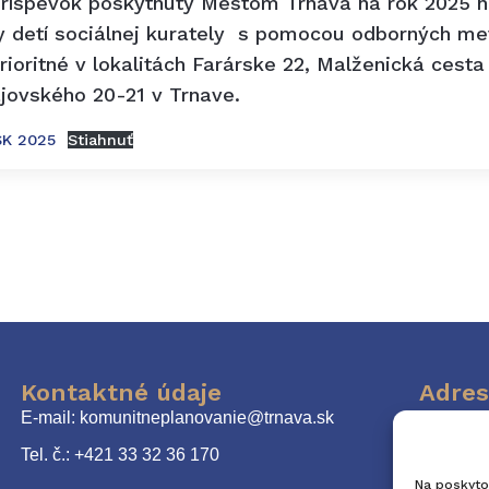
 príspevok poskytnutý Mestom Trnava na rok 2025 
ny detí sociálnej kurately s pomocou odborných me
ioritné v lokalitách Farárske 22, Malženická cesta 
jovského 20-21 v Trnave.
SK 2025
Stiahnuť
Kontaktné údaje
Adres
E-mail: komunitneplanovanie@trnava.sk
Mests
Tel. č.: +421 33 32 36 170
Na poskyto