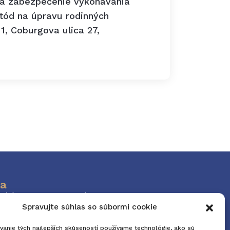
na zabezpečenie vykonávania
tód na úpravu rodinných
1, Coburgova ulica 27,
a
ký úrad v Trnave Trhová 3, 917 01
Spravujte súhlas so súbormi cookie
vanie tých najlepších skúseností používame technológie, ako sú