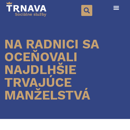
NA RADNICI SA
OCEŇOVALI
NAJDLHŠIE
TRVAJÚCE
MANŽELSTVÁ