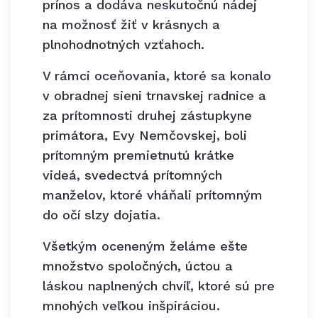
prínos a dodáva neskutočnú nádej
na možnosť žiť v krásnych a
plnohodnotných vzťahoch.
V rámci oceňovania, ktoré sa konalo
v obradnej sieni trnavskej radnice a
za prítomnosti druhej zástupkyne
primátora, Evy Nemčovskej, boli
prítomným premietnutú krátke
videá, svedectvá prítomných
manželov, ktoré vháňali prítomným
do očí slzy dojatia.
Všetkým oceneným želáme ešte
množstvo spoločných, úctou a
láskou naplnených chvíľ, ktoré sú pre
mnohých veľkou inšpiráciou.