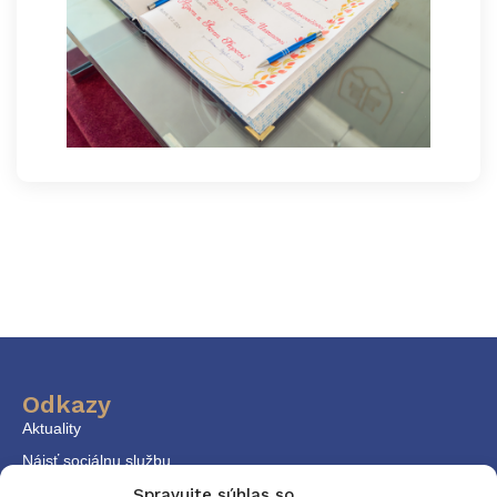
Odkazy
Aktuality
Nájsť sociálnu službu
KPSS
Spravujte súhlas so