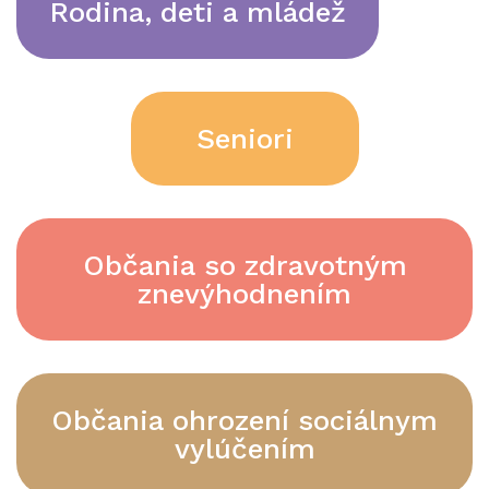
Rodina, deti a mládež
Seniori
Občania so zdravotným
znevýhodnením
Občania ohrození sociálnym
vylúčením