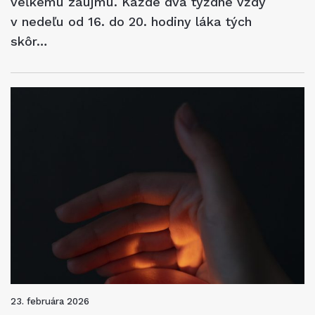
veľkému záujmu. Každé dva týždne vždy
v nedeľu od 16. do 20. hodiny láka tých
skôr…
23. februára 2026